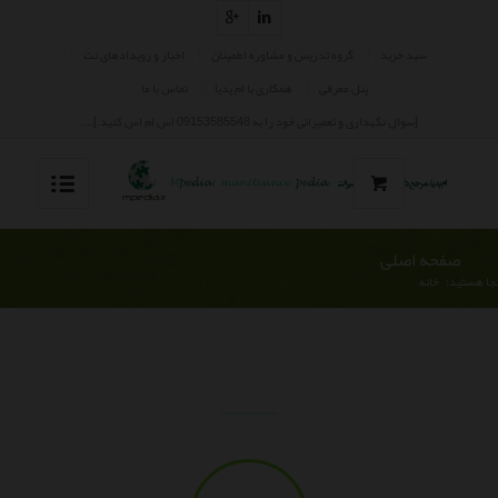
سبد خرید
گروه تدریس و مشاوره اطمینان
اخبار و رویدادهای نت
پنل معرفی
همکاری با ام پدیا
تماس با ما
[سوال نگهداری و تعمیراتی خود را به 09153585548 اس ام اس کنید.]....
صفحه اصلی
نجا هستید:
خانه