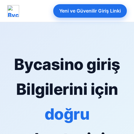
Yeni ve Güvenilir Giriş Linki
Bycasino giriş
Bilgilerini için
doğru