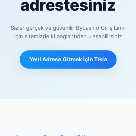
adrestesiniz
Sizler gerçek ve güvenilir Bycasino Giriş Linki
için sitemizde ki bağlantıdan ulaşabilirsiniz
Yeni Adrese Gitmek İçin Tıkla