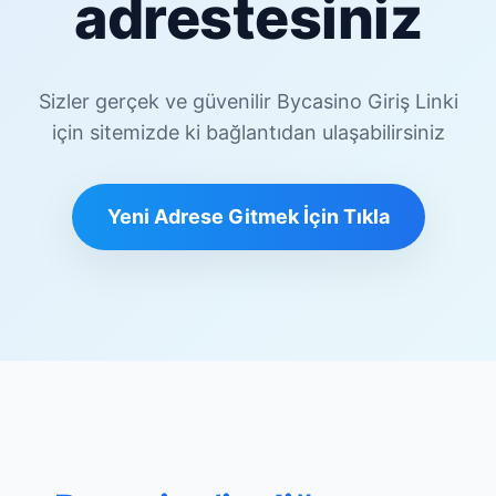
adrestesiniz
Sizler gerçek ve güvenilir Bycasino Giriş Linki
için sitemizde ki bağlantıdan ulaşabilirsiniz
Yeni Adrese Gitmek İçin Tıkla