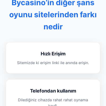
Bycasino’in diğer şans
oyunu sitelerinden farkı
nedir
Hızlı Erişim
Sitemizde ki erişim linki ile anında erişin.
Telefondan kullanım
Dilediğiniz cihazda rahat rahat oynama
keyfi.