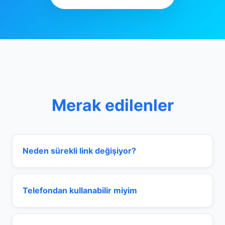
Merak edilenler
Neden sürekli link değişiyor?
Telefondan kullanabilir miyim