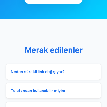
Merak edilenler
Neden sürekli link değişiyor?
Telefondan kullanabilir miyim