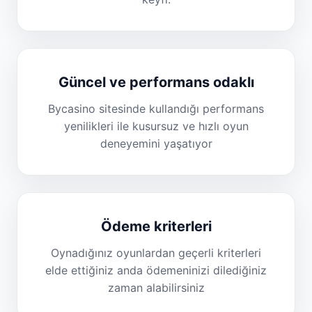
Güncel ve performans odaklı
Bycasino sitesinde kullandığı performans
yenilikleri ile kusursuz ve hızlı oyun
deneyemini yaşatıyor
Ödeme kriterleri
Oynadığınız oyunlardan geçerli kriterleri
elde ettiğiniz anda ödemeninizi dilediğiniz
zaman alabilirsiniz