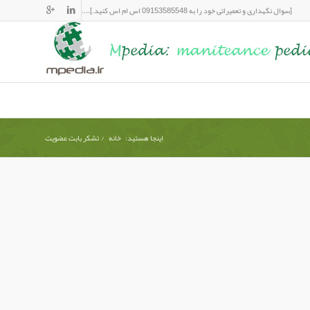
[سوال نگهداری و تعمیراتی خود را به 09153585548 اس ام اس کنید.]....
اینجا هستید:
خانه
/
تشکر بابت عضویت